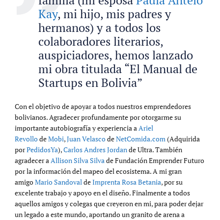
familia (mi esposa
Paula Antelo
Kay
, mi hijo, mis padres y
hermanos) y a todos los
colaboradores literarios,
auspiciadores, hemos lanzado
mi obra titulada “El Manual de
Startups en Bolivia”
Con el objetivo de apoyar a todos nuestros emprendedores
bolivianos. Agradecer profundamente por otorgarme su
importante autobiografía y experiencia a
Ariel
Revollo
de
Mobi
,
Juan Velasco
de
NetComida.com
(Adquirida
por
PedidosYa
),
Carlos Andres Jordan
de Ultra. También
agradecer a
Allison Silva Silva
de Fundación Emprender Futuro
por la información del mapeo del ecosistema. A mi gran
amigo
Mario Sandoval
de
Imprenta Rosa Betania
, por su
excelente trabajo y apoyo en el diseño. Finalmente a todos
aquellos amigos y colegas que creyeron en mi, para poder dejar
un legado a este mundo, aportando un granito de arena a